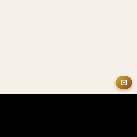
MASTERMATE
Produits haut de gamme en fibre de carbone et NFC intelligents
Mastermate est spécialisé dans les produits haut
de gamme en fibre de carbone, les solutions NFC