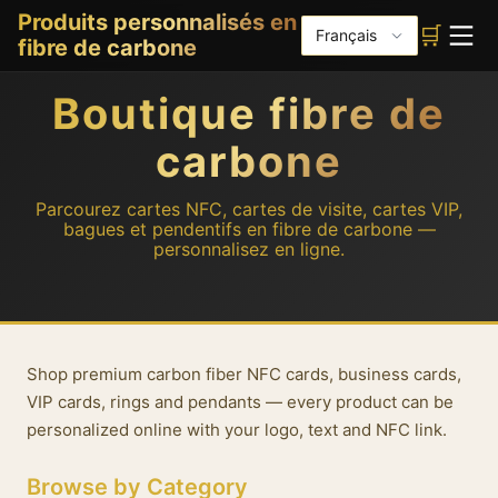
Produits personnalisés en
🛒
Français
fibre de carbone
Boutique fibre de
carbone
Parcourez cartes NFC, cartes de visite, cartes VIP,
bagues et pendentifs en fibre de carbone —
personnalisez en ligne.
About our carbon fiber shop
Shop premium carbon fiber NFC cards, business cards,
VIP cards, rings and pendants — every product can be
personalized online with your logo, text and NFC link.
Browse by Category